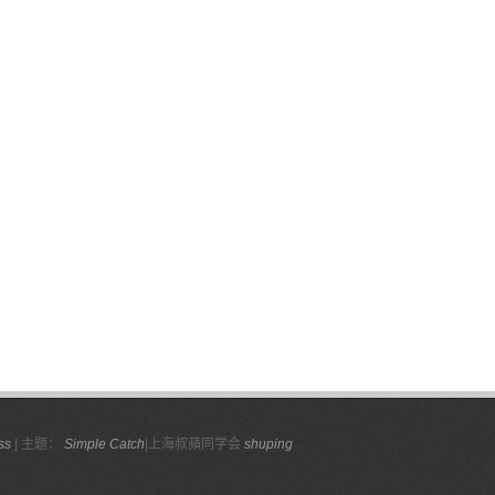
ss
| 主题：
Simple Catch
|上海叔蘋同学会
shuping