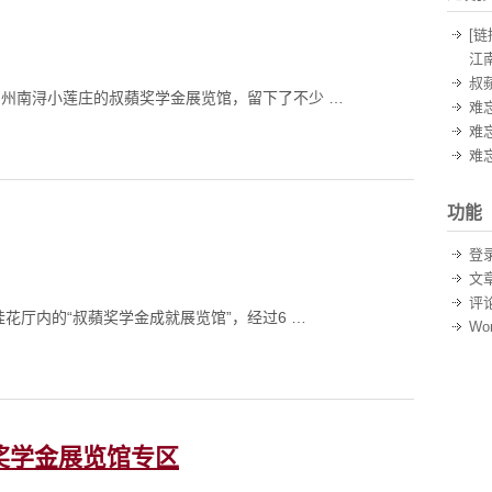
[链
江
叔
州南浔小莲庄的叔蘋奖学金展览馆，留下了不少 …
难
难
难
功能
登
文
评
花厅内的“叔蘋奖学金成就展览馆”，经过6 …
Wor
奖学金展览馆专区