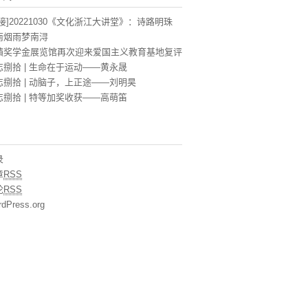
接]20221030《文化浙江大讲堂》：诗路明珠
南烟雨梦南浔
蘋奖学金展览馆再次迎来爱国主义教育基地复评
忘捌拾 | 生命在于运动——黄永晟
忘捌拾 | 动脑子，上正途——刘明昊
忘捌拾 | 特等加奖收获——高萌笛
录
章
RSS
论
RSS
dPress.org