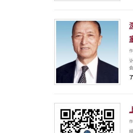
作
了
作
经