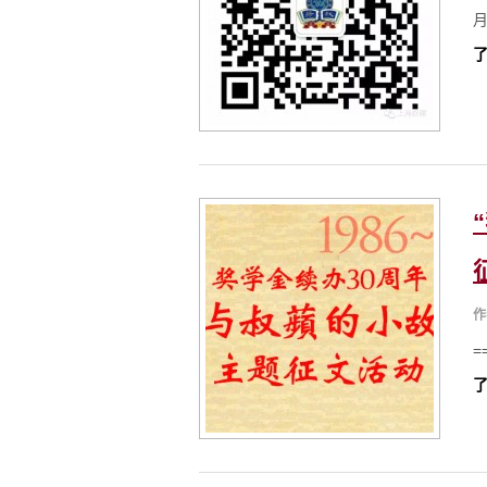
月
了
作
=
了