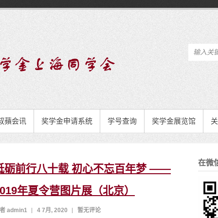
叔蘋会讯
奖学金申请系统
学号查询
奖学金展览馆
关
在微
砥砺前行八十载 初心不忘百年梦 ——
2019年夏令营图片展（北京）
者 admin1
4 7月, 2020
暂无评论