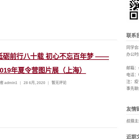
联系
同学会
办公时间
砥砺前行八十载 初心不忘百年梦 ——
周三、
邮箱：sh
2019年夏令营图片展（上海）
电话：02
注：疫
者 admin1
28 6月, 2020
暂无评论
事先联
友情
叔蘋主
近期