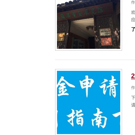
作
应
了
作
下