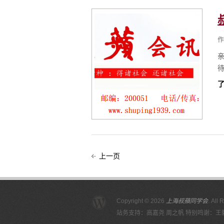
作
了
上一页
Copyright © 2026
上海叔蘋同学会
. All 
站务支持：高嘉尧 周之帆 特别鸣谢：王毅